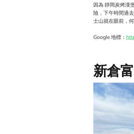
因為 靜岡炭烤漢堡
險，下午時間過去時
士山就在眼前，何
Google 地標：
ht
新倉富