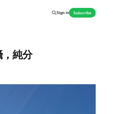
Sign in
Subscribe
攝，純分