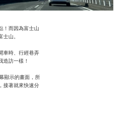
點！而因為富士山
富士山。
開車時、行經巷弄
我造訪一樣！
螢幕顯示的畫面，所
，接著就來快速分