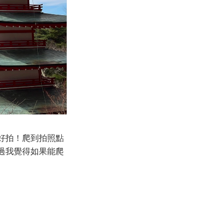
好拍！爬到拍照點
過我覺得如果能爬