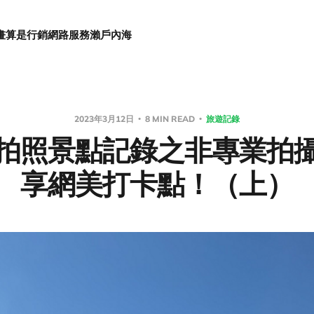
畫
算是行銷
網路服務
瀨戶內海
2023年3月12日
8 MIN READ
旅遊記錄
拍照景點記錄之非專業拍
享網美打卡點！（上）