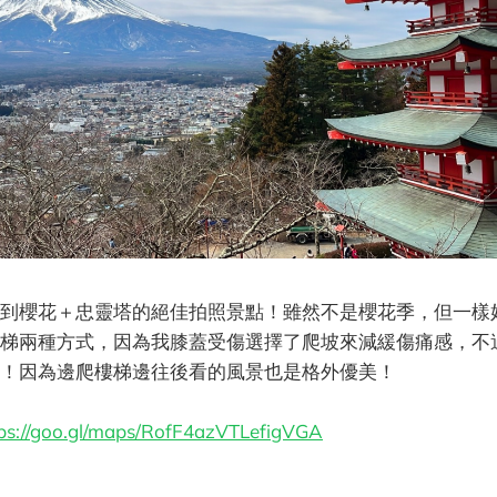
到櫻花＋忠靈塔的絕佳拍照景點！雖然不是櫻花季，但一樣
梯兩種方式，因為我膝蓋受傷選擇了爬坡來減緩傷痛感，不
！因為邊爬樓梯邊往後看的風景也是格外優美！
ps://goo.gl/maps/RofF4azVTLefigVGA