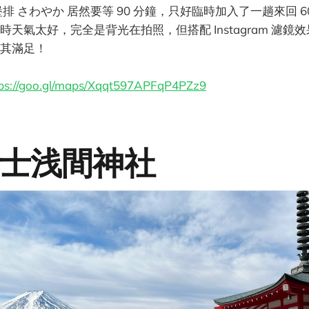
排 さわやか 居然要等 90 分鐘，只好臨時加入了一趟來回 6
天氣太好，完全是背光在拍照，但搭配 Instagram 濾鏡
其滿足！
tps://goo.gl/maps/Xqqt597APFqP4PZz9
士浅間神社