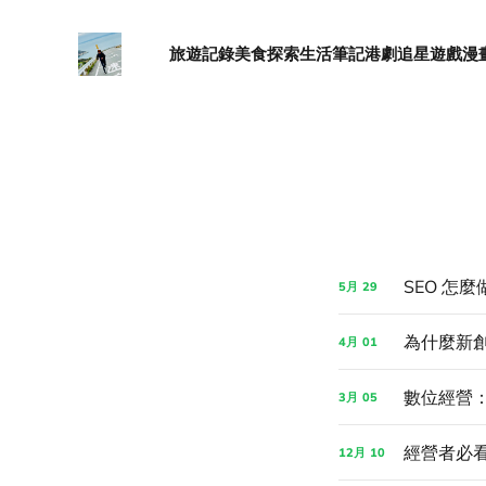
旅遊記錄
美食探索
生活筆記
港劇追星
遊戲漫
SEO 怎
5月
29
為什麼新創團
4月
01
數位經營：
3月
05
經營者必
12月
10