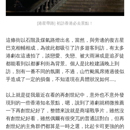
[港星帶路] 初訪香港必去景點！
這條街以石階及煤氣路燈出名，當然，與旁邊的復古星
巴克相輔相成，為彼此都吸引了許多遊客到訪，有太多
港劇在這邊拍了，談戀愛、失戀、被大雨淋或是追歹徒
都能看到以都爹利街為背景。個人是比較建議晚上到
訪，別有一番不同的氛圍，不過，山竹颱風席捲過後似
乎造成了一定的損傷，不知道現在具體狀況如何….。
以上就是從我最近在看的再創世紀中，意外也不意外發
現到的一些香港知名景點，嗯，說到了港劇就稍微推薦
一下再創世紀好了，整體來說就是商場戰爭片，雖然沒
有創世紀好看，雖然偶爾有很突兀的普通話對白，但再
創世紀的主角群們都算是一時之選，比起卡司更強的的