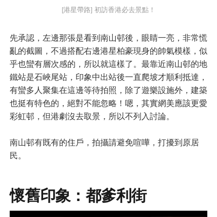
[港星帶路] 初訪香港必去景點！
先承認，左邊那張是看到南山邨後，眼睛一亮，非常慌
亂的截圖，不過搭配右邊港星柏豪現身的帥氣模樣，似
乎也蠻有層次感的，所以就這樣了。最靠近南山邨的地
鐵站是石峽尾站，印象中出站後一直爬坡才順利抵達，
有蠻多人聚集在這邊等待拍照，除了遊樂設施外，建築
也挺有特色的，絕對不能忽略！嗯，其實網美應該更愛
彩虹邨，但港劇沒去取景，所以不列入討論。
南山邨有既有的住戶，拍攝請避免喧嘩，打擾到原居
民。
懷舊印象：都爹利街