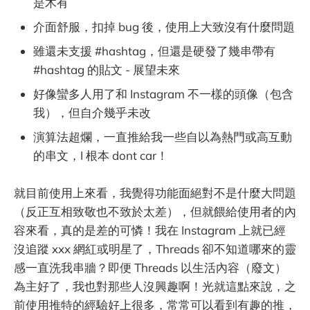
是木有
介面舒服，扣掉 bug 後，使用上大致沒有什麼問題
雖還未支援 #hashtag，但還是硬發了幾串帶有
#hashtag 的貼文 - 展望未來
好像蠻多人用了和 Instagram 不一樣的頭像（包含
我），但自介幾乎未改
演算法超爛，一直推給我一些自以為熱門或高互動
的串文，I 根本 dont car！
就目前使用上來看，我覺得功能面絕對不是什麼大問題
（反正互相致敬也不致於太差），但就餵給使用者的內
容來看，真的是差的可憐！我在 Instagram 上就已經
沒追蹤 xxx 網紅或明星了，Threads 卻不知道哪來的靈
感一直洗我串牆？即便 Threads 以生活內容（廢文）
為主好了，我也對那些人沒興趣啊！光就這點來說，之
前使用推特的經驗好上很多，常常可以看到有趣的推，