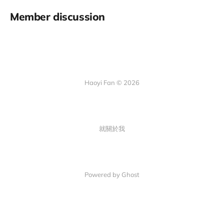
Member discussion
Haoyi Fan © 2026
就關於我
Powered by Ghost