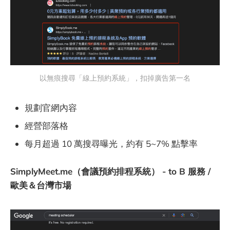
以無痕搜尋「線上預約系統」，扣掉廣告第一名
規劃官網內容
經營部落格
每月超過 10 萬搜尋曝光，約有 5~7% 點擊率
SimplyMeet.me（會議預約排程系統） - to B 服務 /
歐美＆台灣市場