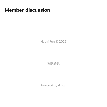
Member discussion
Haoyi Fan © 2026
就關於我
Powered by Ghost