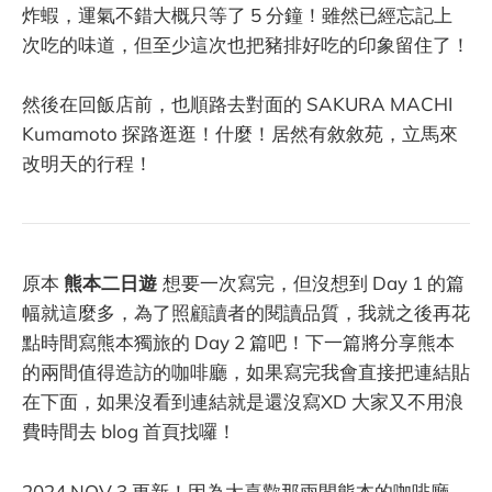
炸蝦，運氣不錯大概只等了 5 分鐘！雖然已經忘記上
次吃的味道，但至少這次也把豬排好吃的印象留住了！
然後在回飯店前，也順路去對面的 SAKURA MACHI
Kumamoto 探路逛逛！什麼！居然有敘敘苑，立馬來
改明天的行程！
原本
熊本二日遊
想要一次寫完，但沒想到 Day 1 的篇
幅就這麼多，為了照顧讀者的閱讀品質，我就之後再花
點時間寫熊本獨旅的 Day 2 篇吧！下一篇將分享熊本
的兩間值得造訪的咖啡廳，如果寫完我會直接把連結貼
在下面，如果沒看到連結就是還沒寫XD 大家又不用浪
費時間去 blog 首頁找囉！
2024 NOV 3 更新！因為太喜歡那兩間熊本的咖啡廳，