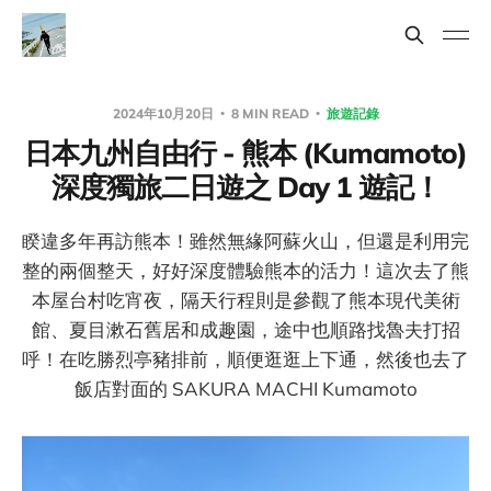
2024年10月20日
8 MIN READ
旅遊記錄
日本九州自由行 - 熊本 (Kumamoto)
深度獨旅二日遊之 Day 1 遊記！
睽違多年再訪熊本！雖然無緣阿蘇火山，但還是利用完
整的兩個整天，好好深度體驗熊本的活力！這次去了熊
本屋台村吃宵夜，隔天行程則是參觀了熊本現代美術
館、夏目漱石舊居和成趣園，途中也順路找魯夫打招
呼！在吃勝烈亭豬排前，順便逛逛上下通，然後也去了
飯店對面的 SAKURA MACHI Kumamoto