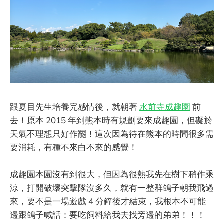
跟夏目先生培養完感情後，就朝著
水前寺成趣園
前
去！原本 2015 年到熊本時有規劃要來成趣園，但礙於
天氣不理想只好作罷！這次因為待在熊本的時間很多需
要消耗，有種不來白不來的感覺！
成趣園本園沒有到很大，但因為很熱我先在樹下稍作乘
涼，打開破壞突擊隊沒多久，就有一整群鴿子朝我飛過
來，要不是一場遊戲 4 分鐘後才結束，我根本不可能
邊跟鴿子喊話：要吃飼料給我去找旁邊的弟弟！！！