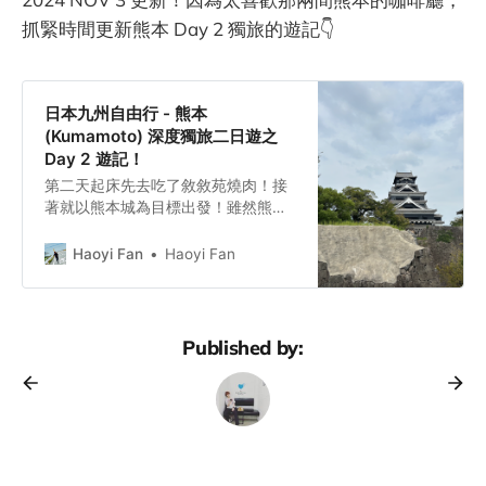
抓緊時間更新熊本 Day 2 獨旅的遊記👇
日本九州自由行 - 熊本
(Kumamoto) 深度獨旅二日遊之
Day 2 遊記！
第二天起床先去吃了敘敘苑燒肉！接
著就以熊本城為目標出發！雖然熊本
大地震過後，只能走空橋參觀熊本
城，雖然視野不同但感受卻一樣深
Haoyi Fan
Haoyi Fan
刻！逛完熊本城天守閣之後，也順路
去熊本縣立美術館看 Miffy 展，然後
就啟動了熊本咖啡巡禮：長崎次郎喫
茶室＆珈琲回廊，兩間的風格完全不
Published by:
同，如果有時間，推薦都去一趟！