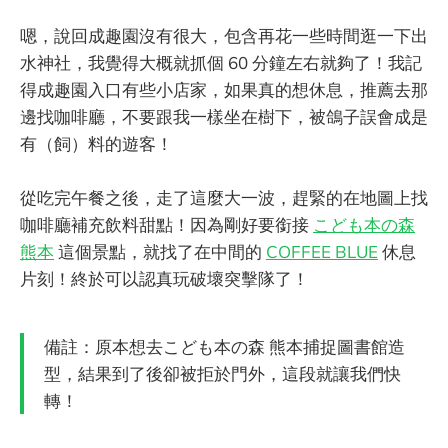
嗯，說回成趣園沒有很大，包含再花一些時間逛一下出
水神社，我覺得大概就抓個 60 分鐘左右就夠了！我記
得成趣園入口有些小店家，如果真的想休息，推薦去那
邊找咖啡廳，不要跟我一樣坐在樹下，被鴿子誤會成是
有（飼）料的遊客！
從吃完午餐之後，走了這麼大一波，趕緊的在地圖上找
咖啡廳補充飲料甜點！因為剛好要銜接
こども本の森
熊本
這個景點，就找了在中間的
COFFEE BLUE
休息
片刻！終於可以認真玩破壞突擊隊了！
備註：原本想去こども本の森 熊本捕捉圖書館造
型，結果到了後卻被拒於門外，這段就讓我們快
轉！