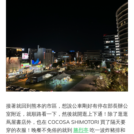
接著就回到熊本的市區，想說公車剛好有停在部長辦公
室附近，就順路看一下，然後就開逛上下通！除了逛逛
蔦屋書店外，也在 COCOSA SHIMOTORI 買了隔天要
穿的衣服！晚餐不免俗的就到
勝烈亭
吃一波炸豬排和