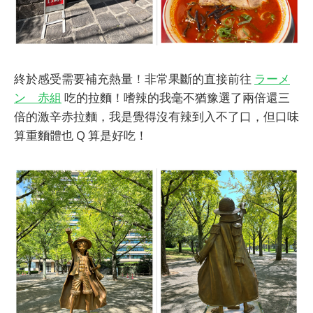
終於感受需要補充熱量！非常果斷的直接前往
ラーメ
ン 赤組
吃的拉麵！嗜辣的我毫不猶豫選了兩倍還三
倍的激辛赤拉麵，我是覺得沒有辣到入不了口，但口味
算重麵體也 Q 算是好吃！