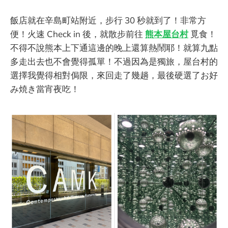
飯店就在辛島町站附近，步行 30 秒就到了！非常方
便！火速 Check in 後，就散步前往
熊本屋台村
覓食！
不得不說熊本上下通這邊的晚上還算熱鬧耶！就算九點
多走出去也不會覺得孤單！不過因為是獨旅，屋台村的
選擇我覺得相對侷限，來回走了幾趟，最後硬選了お好
み焼き當宵夜吃！