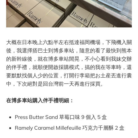
大概在日本晚上六點半左右抵達福岡機場，下飛機入關
後，我選擇搭巴士到博多車站，隨意的看了最快到熊本
的新幹線後，就在博多車站閒晃，不小心看到我妹交辦
的伴手禮，就順便開啟採購模式，搞的我在等車時，還
要默默找個人少的位置，打開行李箱把お土産丟進行囊
中，下次絕對是回台灣前一天再進行採買。
在博多車站購入伴手禮明細：
Press Butter Sand 草莓口味 9 個入 5 盒
Ramely Caramel Millefeuille 巧克力千層酥 2 盒