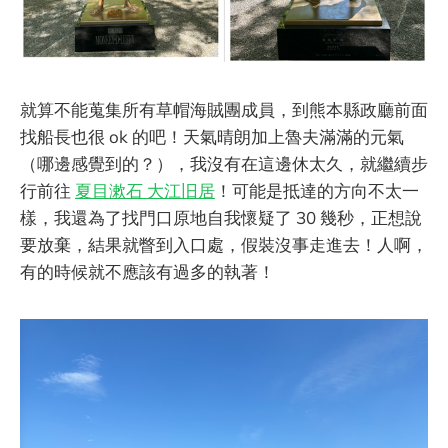
就算不能蒐集所有草帽海賊團成員，到熊本縣政廳前面
找船長也很 ok 的吧！天氣晴朗加上魯夫滿滿的元氣
（哪邊感覺到的？），我沒有在這邊休太久，就繼續步
行前往
夏目漱石 大江旧居
！可能是抵達的方向不太一
樣，我還為了找門口原地自我懷疑了 30 幾秒，正想說
要放棄，結果就瞥到入口處，假裝沒事走進去！人啊，
有的時候就不應該有過多的執著！