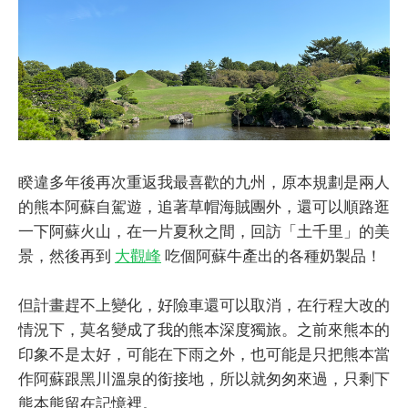
睽違多年後再次重返我最喜歡的九州，原本規劃是兩人
的熊本阿蘇自駕遊，追著草帽海賊團外，還可以順路逛
一下阿蘇火山，在一片夏秋之間，回訪「土千里」的美
景，然後再到
大觀峰
吃個阿蘇牛產出的各種奶製品！
但計畫趕不上變化，好險車還可以取消，在行程大改的
情況下，莫名變成了我的熊本深度獨旅。之前來熊本的
印象不是太好，可能在下雨之外，也可能是只把熊本當
作阿蘇跟黑川溫泉的銜接地，所以就匆匆來過，只剩下
熊本熊留在記憶裡。