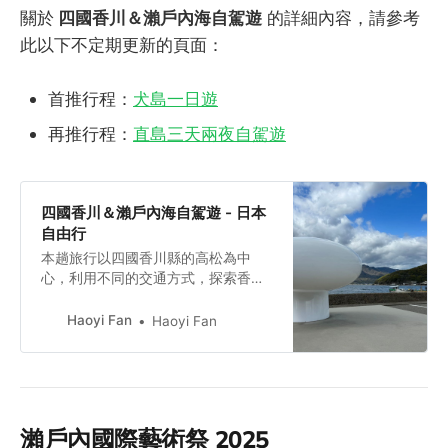
關於
四國香川＆瀨戶內海自駕遊
的詳細內容，請參考
此以下不定期更新的頁面：
首推行程：
犬島一日遊
再推行程：
直島三天兩夜自駕遊
四國香川＆瀨戶內海自駕遊 - 日本
自由行
本趟旅行以四國香川縣的高松為中
心，利用不同的交通方式，探索香川
及坐落在瀨戶內海的小島們！這趟旅
程下來預約了地中美術館和豐島美術
Haoyi Fan
Haoyi Fan
館，Kinza 家計畫因為時間關係就淺
淺的被割捨了！如果大家要去這幾個
地點，在排行程前確認好可預約時
段！一樣可以到倍樂生官網瀏覽相關
資訊！
瀨戶內國際藝術祭 2025