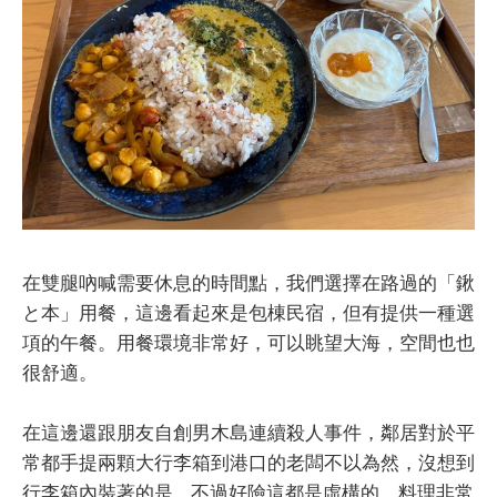
在雙腿吶喊需要休息的時間點，我們選擇在路過的「鍬
と本」用餐，這邊看起來是包棟民宿，但有提供一種選
項的午餐。用餐環境非常好，可以眺望大海，空間也也
很舒適。
在這邊還跟朋友自創男木島連續殺人事件，鄰居對於平
常都手提兩顆大行李箱到港口的老闆不以為然，沒想到
行李箱內裝著的是... 不過好險這都是虛構的，料理非常