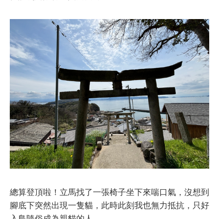
總算登頂啦！立馬找了一張椅子坐下來喘口氣，沒想到
腳底下突然出現一隻貓，此時此刻我也無力抵抗，只好
入島隨俗成為親貓的人。