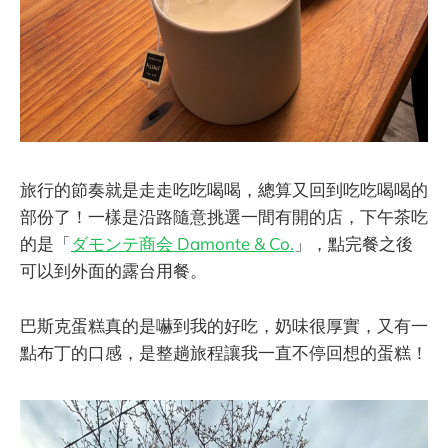
旅行的節奏就是走走吃吃喝喝，總算又回到吃吃喝喝的
部份了！一樣是沿路隨意挑選一間有開的店，下午茶吃
的是「
ダモンテ商会 Damonte & Co.
」，點完餐之後
可以到外面的露台用餐。
巴斯克蛋糕真的是嚇到我的好吃，奶味很厚實，又有一
點布丁的口感，是整趟旅程讓我一直不停回想的蛋糕！