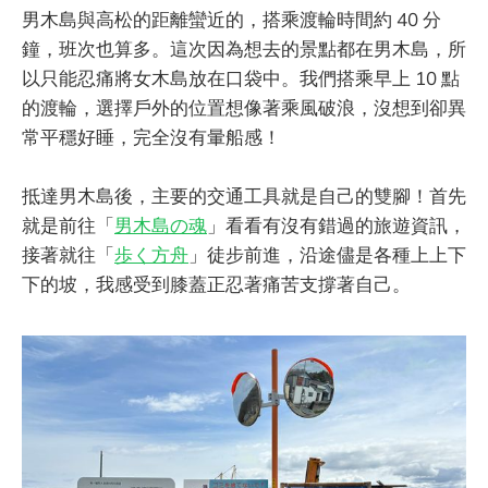
男木島與高松的距離蠻近的，搭乘渡輪時間約 40 分
鐘，班次也算多。這次因為想去的景點都在男木島，所
以只能忍痛將女木島放在口袋中。我們搭乘早上 10 點
的渡輪，選擇戶外的位置想像著乘風破浪，沒想到卻異
常平穩好睡，完全沒有暈船感！
抵達男木島後，主要的交通工具就是自己的雙腳！首先
就是前往「
男木島の魂
」看看有沒有錯過的旅遊資訊，
接著就往「
歩く方舟
」徒步前進，沿途儘是各種上上下
下的坡，我感受到膝蓋正忍著痛苦支撐著自己。