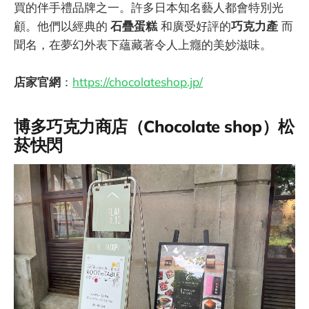
買的伴手禮品牌之一。許多日本知名藝人都會特別光
顧。他們以經典的
石疊蛋糕
和廣受好評的
巧克力產
而
聞名，在夢幻外表下蘊藏著令人上癮的美妙滋味。
店家官網
：
https://chocolateshop.jp/
博多巧克力商店（Chocolate shop）松
菸快閃