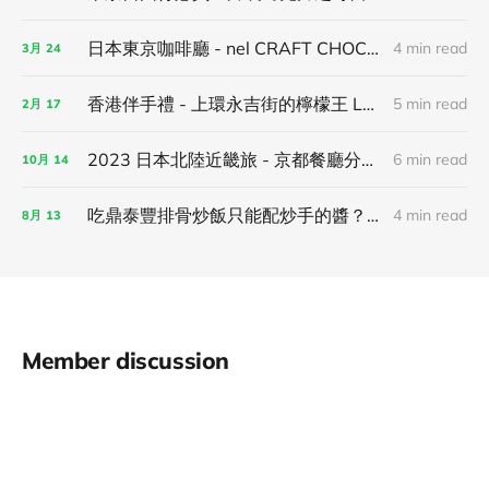
日本東京咖啡廳 - nel CRAFT CHOCOLATE TOKYO 巧克力甜點＆伴手禮分享！
4 min read
3月
24
香港伴手禮 - 上環永吉街的檸檬王 Lemon King！
5 min read
2月
17
2023 日本北陸近畿旅 - 京都餐廳分享篇
6 min read
10月
14
吃鼎泰豐排骨炒飯只能配炒手的醬？百風鮮味煮手工辣椒醬開箱心得！
4 min read
8月
13
Member discussion