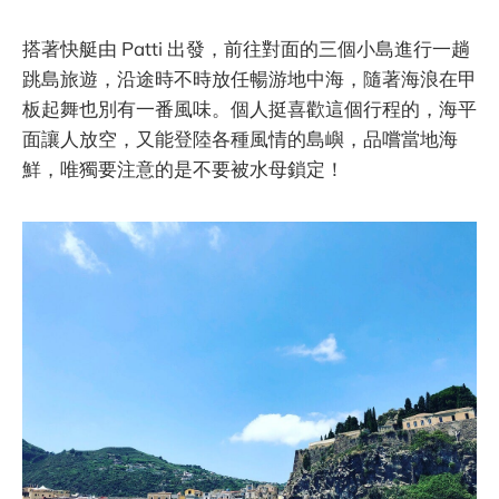
搭著快艇由 Patti 出發，前往對面的三個小島進行一趟
跳島旅遊，沿途時不時放任暢游地中海，隨著海浪在甲
板起舞也別有一番風味。個人挺喜歡這個行程的，海平
面讓人放空，又能登陸各種風情的島嶼，品嚐當地海
鮮，唯獨要注意的是不要被水母鎖定！