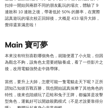
扣掉一開始與兩群不同的朋友亂玩的場次，體驗了 9
連敗和 10 連敗之後，帶著低於 50% 的勝率，在實際
認真遊玩的場次校正回歸後，大概是 433 場升大師，
覺得還算滿意啦！
Main 寶可夢
本來沒有特別喜歡哪個角色，就隨便選了小火龍，但因
為觀念不夠，該角色太需要經驗養成，看了一些影片之
後，改用電貓強勢走中路帶隊。
當然，要升上大師，怎麼可能一隻電貓走天下呢？正所
謂知己知彼百戰百勝，我也開始認真揣摩了其他角色的
特性，後來也陸續玩了忍蛙和兔子王牌，都偏算是攻擊
型角色，運氣好可以開啟殺戮模式（不是才說要靠得分
嗎），整體玩起來身心非常舒暢。