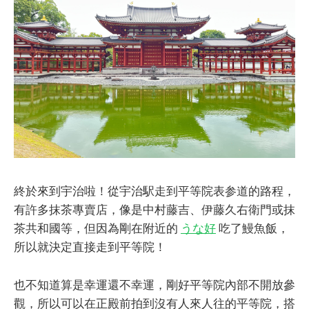
終於來到宇治啦！從宇治駅走到平等院表参道的路程，
有許多抹茶專賣店，像是中村藤吉、伊藤久右衛門或抹
茶共和國等，但因為剛在附近的
うな好
吃了鰻魚飯，
所以就決定直接走到平等院！
也不知道算是幸運還不幸運，剛好平等院內部不開放參
觀，所以可以在正殿前拍到沒有人來人往的平等院，搭