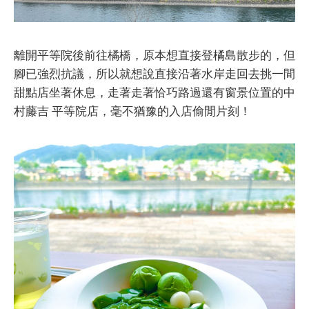
離開平等院後前往橘橋，原本想直接登橘島散步的，但
腳已強烈抗議，所以就想說直接沿著水岸走回去挑一間
甜點店坐著休息，走著走著恰巧路過還有窗景位置的中
村藤吉 平等院店，毫不猶豫的入店偷閒片刻！