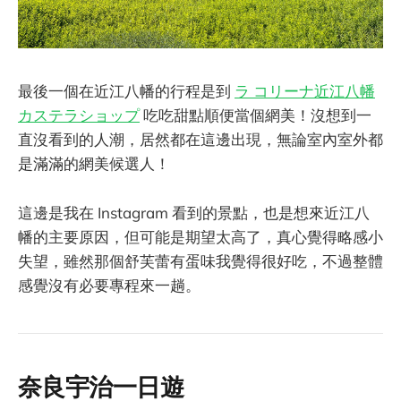
最後一個在近江八幡的行程是到
ラ コリーナ近江八幡
カステラショップ
吃吃甜點順便當個網美！沒想到一
直沒看到的人潮，居然都在這邊出現，無論室內室外都
是滿滿的網美候選人！
這邊是我在 Instagram 看到的景點，也是想來近江八
幡的主要原因，但可能是期望太高了，真心覺得略感小
失望，雖然那個舒芙蕾有蛋味我覺得很好吃，不過整體
感覺沒有必要專程來一趟。
奈良宇治一日遊