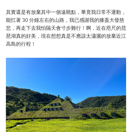
其實還是有放棄其中一個遠眺點，畢竟我日常不運動，
能扛著 30 分鐘左右的山路，我已感謝我的膝蓋大發慈
悲，再走下去我怕隔天會寸步難行！啊，近在咫尺的琵
琶湖真的好美，現在想想真是不應該太瀟灑的放棄近江
高島的行程！