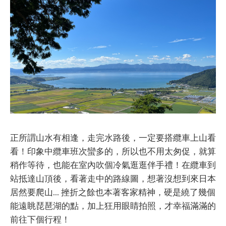
正所謂山水有相逢，走完水路後，一定要搭纜車上山看
看！印象中纜車班次蠻多的，所以也不用太匆促，就算
稍作等待，也能在室內吹個冷氣逛逛伴手禮！在纜車到
站抵達山頂後，看著走中的路線圖，想著沒想到來日本
居然要爬山... 挫折之餘也本著客家精神，硬是繞了幾個
能遠眺琵琶湖的點，加上狂用眼睛拍照，才幸福滿滿的
前往下個行程！