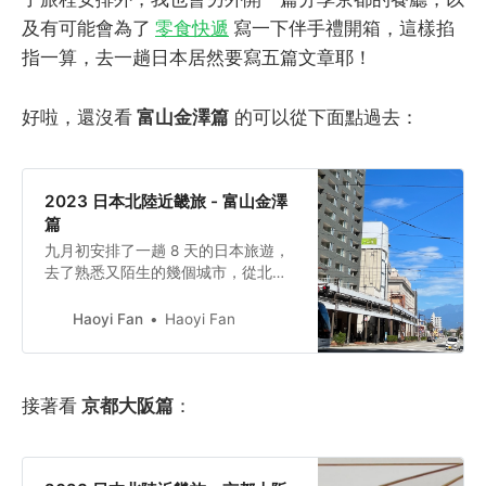
及有可能會為了
零食快遞
寫一下伴手禮開箱，這樣掐
指一算，去一趟日本居然要寫五篇文章耶！
好啦，還沒看
富山金澤篇
的可以從下面點過去：
2023 日本北陸近畿旅 - 富山金澤
篇
九月初安排了一趟 8 天的日本旅遊，
去了熟悉又陌生的幾個城市，從北陸
開始玩起，到大阪沈澱心情！這次主
要去的幾個地方包含：富山、金澤、
Haoyi Fan
Haoyi Fan
京都（宇治）、滋賀（近江八幡）、
奈良和大阪！本篇文章會以富山和金
澤的旅遊景點為主分享，如果有規劃
接著看
京都大阪篇
：
到北陸地方走走的你，可以參考看看
我比較不行軍的行程喔！