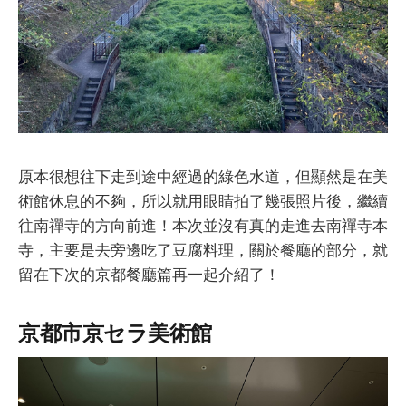
原本很想往下走到途中經過的綠色水道，但顯然是在美
術館休息的不夠，所以就用眼睛拍了幾張照片後，繼續
往南禪寺的方向前進！本次並沒有真的走進去南禪寺本
寺，主要是去旁邊吃了豆腐料理，關於餐廳的部分，就
留在下次的京都餐廳篇再一起介紹了！
京都市京セラ美術館