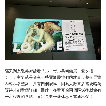
隔天到京瓷美術館看「ルーヴル美術館展 愛を描
く」，主要就是分享一些關於愛神們的故事，整個展覽
內容非常豐富，共有四個展區，因為人數眾多需要略為
等待才能看個詳細，因此，在看完前兩個區域後就會有
一定程度的累感，肯定是要坐著休息再重新出發！