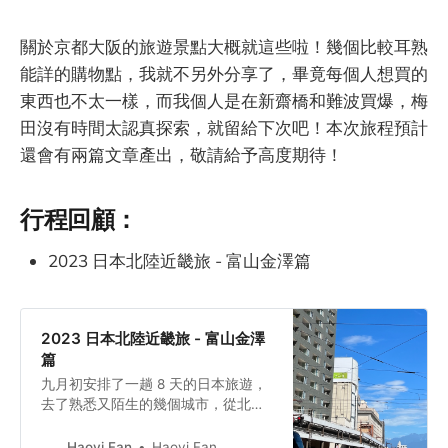
關於京都大阪的旅遊景點大概就這些啦！幾個比較耳熟
能詳的購物點，我就不另外分享了，畢竟每個人想買的
東西也不太一樣，而我個人是在新齋橋和難波買爆，梅
田沒有時間太認真探索，就留給下次吧！本次旅程預計
還會有兩篇文章產出，敬請給予高度期待！
行程回顧：
2023 日本北陸近畿旅 - 富山金澤篇
2023 日本北陸近畿旅 - 富山金澤
篇
九月初安排了一趟 8 天的日本旅遊，
去了熟悉又陌生的幾個城市，從北陸
開始玩起，到大阪沈澱心情！這次主
要去的幾個地方包含：富山、金澤、
Haoyi Fan
Haoyi Fan