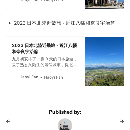
京都（宇治）、滋賀（近江八幡）、
奈良和大阪！本篇文章會以富山和金
澤的旅遊景點為主分享，如果有規劃
2023 日本北陸近畿旅 - 近江八幡和奈良宇治篇
到北陸地方走走的你，可以參考看看
我比較不行軍的行程喔！
2023 日本北陸近畿旅 - 近江八幡
和奈良宇治篇
九月初安排了一趟 8 天的日本旅遊，
去了熟悉又陌生的幾個城市，從北陸
開始玩起，到大阪沈澱心情！這次主
要去的幾個地方包含：富山、金澤、
Haoyi Fan
Haoyi Fan
京都（宇治）、滋賀（近江八幡）、
奈良和大阪！本篇文章會以近江八
幡、奈良和宇治的旅遊景點為主分
享，如果有規劃到北陸地方走走的
你，可以參考看看我比較不行軍的行
Published by:
程喔！