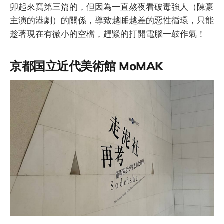
卯起來寫第三篇的，但因為一直熬夜看破毒強人（陳豪
主演的港劇）的關係，導致越睡越差的惡性循環，只能
趁著現在有微小的空檔，趕緊的打開電腦一鼓作氣！
京都国立近代美術館 MoMAK