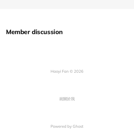
Member discussion
Haoyi Fan © 2026
就關於我
Powered by Ghost