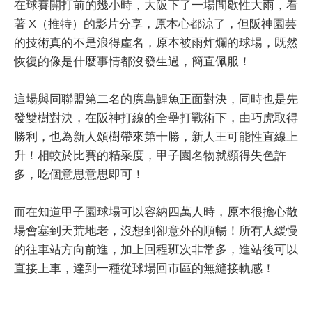
在球賽開打前的幾小時，大阪下了一場間歇性大雨，看
著 X（推特）的影片分享，原本心都涼了，但阪神園芸
的技術真的不是浪得虛名，原本被雨炸爛的球場，既然
恢復的像是什麼事情都沒發生過，簡直佩服！
這場與同聯盟第二名的廣島鯉魚正面對決，同時也是先
發雙樹對決，在阪神打線的全壘打戰術下，由巧虎取得
勝利，也為新人頌樹帶來第十勝，新人王可能性直線上
升！相較於比賽的精采度，甲子園名物就顯得失色許
多，吃個意思意思即可！
而在知道甲子園球場可以容納四萬人時，原本很擔心散
場會塞到天荒地老，沒想到卻意外的順暢！所有人緩慢
的往車站方向前進，加上回程班次非常多，進站後可以
直接上車，達到一種從球場回市區的無縫接軌感！