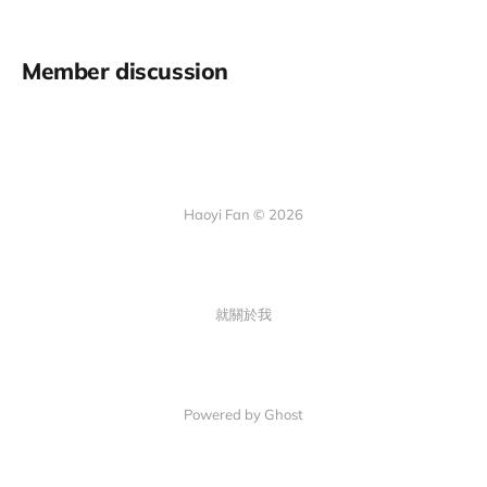
Member discussion
Haoyi Fan © 2026
就關於我
Powered by Ghost