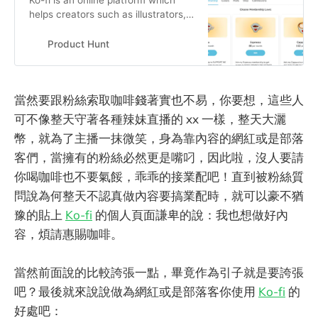
helps creators such as illustrators,
podcasters and bloggers receive
financial support from fans of their
Product Hunt
work.
當然要跟粉絲索取咖啡錢著實也不易，你要想，這些人
可不像整天守著各種辣妹直播的 xx 一樣，整天大灑
幣，就為了主播一抹微笑，身為靠內容的網紅或是部落
客們，當擁有的粉絲必然更是嘴叼，因此啦，沒人要請
你喝咖啡也不要氣餒，乖乖的接業配吧！直到被粉絲質
問說為何整天不認真做內容要搞業配時，就可以豪不猶
豫的貼上
Ko-fi
的個人頁面謙卑的說：我也想做好內
容，煩請惠賜咖啡。
當然前面說的比較誇張一點，畢竟作為引子就是要誇張
吧？最後就來說說做為網紅或是部落客你使用
Ko-fi
的
好處吧：