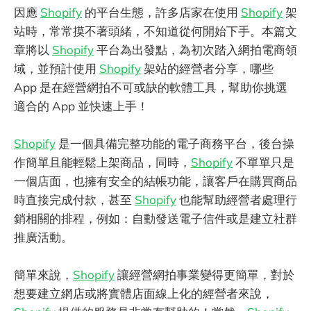
因應
Shopify
的平台生態，許多店家在使用
Shopify
架
站時，常常摸不著頭緒，不知道從何開始下手。本篇文
章將以
Shopify
平台為出發點，為初次踏入網拍電商領
域，並預計使用
Shopify
架站的經營者分享，哪些
App 是在經營網拍不可或缺的軟體工具，幫助你挑選
適合的 App 並快速上手！
Shopify
是一個具備完整功能的電子商務平台，後台操
作簡單且能輕鬆上架商品，同時，
Shopify
不單單只是
一個店面，也擁有安全的結帳功能，讓客戶在購買商品
時直接完成付款，甚至
Shopify
也能幫助經營者處理行
銷相關的排程，例如：自動發送電子信件或是建立社群
推廣活動。
簡單來說，
Shopify
讓經營網拍事業變得更簡單，對於
想要建立網店或將實體店面線上化的經營者來說，