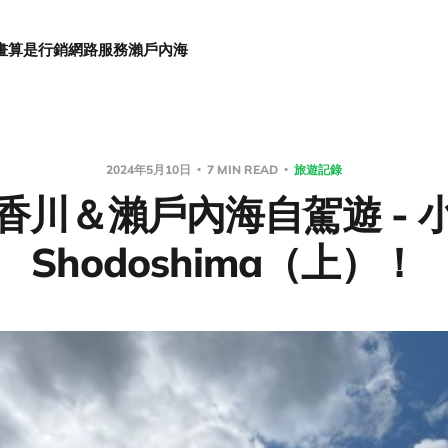
畫
算是行銷
網路服務
瀨戶內海
2024年5月10日
7 MIN READ
旅遊記錄
香川＆瀨戶內海自駕遊 - 
Shodoshima（上）！