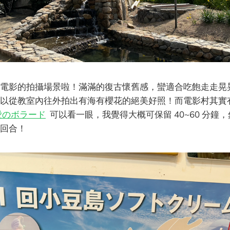
電影的拍攝場景啦！滿滿的復古懷舊感，蠻適合吃飽走走晃
以從教室內往外拍出有海有櫻花的絕美好照！而電影村其實
愛のボラード
可以看一眼，我覺得大概可保留 40~60 分鐘
回合！