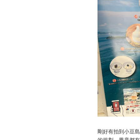
剛好有拍到小豆島
的規劃，畢竟都有