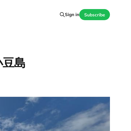
Sign in
Subscribe
小豆島