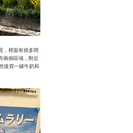
晃，裡面有很多間
有兩個區域，附近
，然後買一罐牛奶和