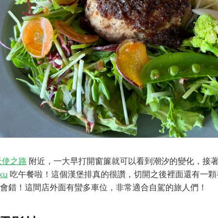
天使之路
附近，一大早打開窗簾就可以看到潮汐的變化，接
ku
吃午餐啦！這個漢堡排真的很讚，切開之後裡面還有一顆
會錯！這間店外面有蠻多車位，非常適合自駕的旅人們！