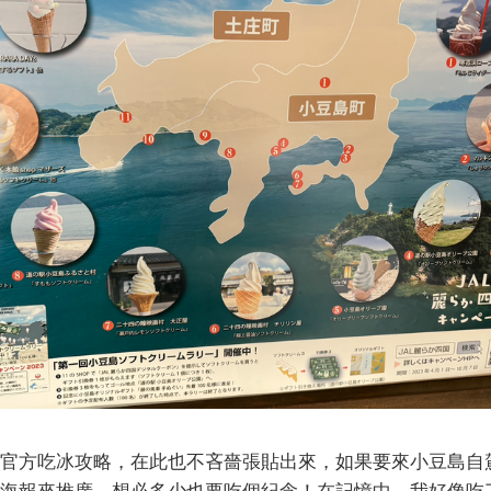
官方吃冰攻略，在此也不吝嗇張貼出來，如果要來小豆島自
海報來推廣，想必多少也要吃個紀念！在記憶中，我好像吃了