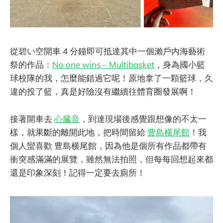
從碧い空開車 4 分鐘即可抵達其中一個瀨戶內海藝術
祭的作品：
No one wins – Multibasket
，身為國小籃
球校隊的我，怎麼能錯過它呢！原地拿了一顆籃球，久
違的投了籃，真是好險沒有繼續往體育圈發展啊！
接著開車去
心臓音
，到達現場後感覺跟想像的不太一
樣，就果斷的離開此地，把時間留給
豊島横尾館
！我
個人蠻喜歡 豊島横尾館，因為他是個所有作品都帶有
衝突感滿滿的展覽，雖然無法拍照，但每每回想起來都
還是印象深刻！記得一定要去廁所！