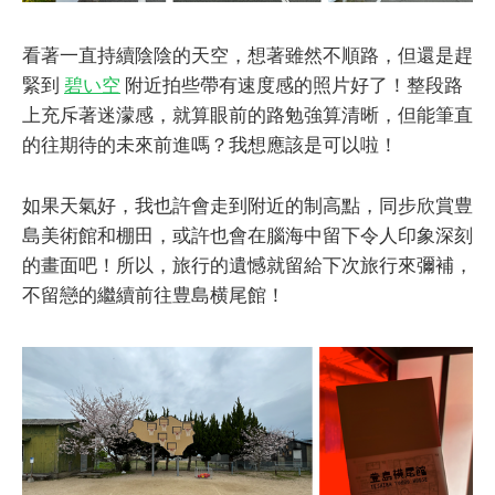
看著一直持續陰陰的天空，想著雖然不順路，但還是趕
緊到
碧い空
附近拍些帶有速度感的照片好了！整段路
上充斥著迷濛感，就算眼前的路勉強算清晰，但能筆直
的往期待的未來前進嗎？我想應該是可以啦！
如果天氣好，我也許會走到附近的制高點，同步欣賞豊
島美術館和棚田，或許也會在腦海中留下令人印象深刻
的畫面吧！所以，旅行的遺憾就留給下次旅行來彌補，
不留戀的繼續前往豊島横尾館！