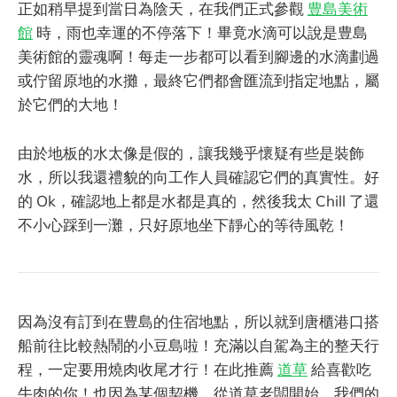
正如稍早提到當日為陰天，在我們正式參觀
豊島美術
館
時，雨也幸運的不停落下！畢竟水滴可以說是豊島
美術館的靈魂啊！每走一步都可以看到腳邊的水滴劃過
或佇留原地的水攤，最終它們都會匯流到指定地點，屬
於它們的大地！
由於地板的水太像是假的，讓我幾乎懷疑有些是裝飾
水，所以我還禮貌的向工作人員確認它們的真實性。好
的 Ok，確認地上都是水都是真的，然後我太 Chill 了還
不小心踩到一灘，只好原地坐下靜心的等待風乾！
因為沒有訂到在豊島的住宿地點，所以就到唐櫃港口搭
船前往比較熱鬧的小豆島啦！充滿以自駕為主的整天行
程，一定要用燒肉收尾才行！在此推薦
道草
給喜歡吃
牛肉的你！也因為某個契機，從道草老闆開始，我們的