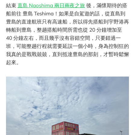
結束
直島 Naoshima 兩日兩夜之旅
後，滿懷期待的搭
船前往 豊島 Teshima！如果是自駕遊的話，從直島到
豊島的直達航班只有高速船，所以得先搭船到宇野港再
轉船到豊島，整趟搭船時間所需也從 20 分鐘增加至
40 分鐘左右，而且幾乎沒有容錯空間，只要錯過一
班，可能整趟行程就需要延誤一個小時，身為控制狂的
我真的是戰戰兢兢，直到抵達豊島的那刻，才暫時鬆懈
起來。