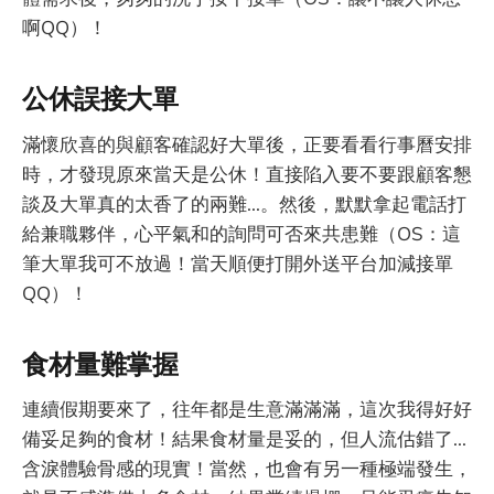
啊QQ）！
公休誤接大單
滿懷欣喜的與顧客確認好大單後，正要看看行事曆安排
時，才發現原來當天是公休！直接陷入要不要跟顧客懇
談及大單真的太香了的兩難...。然後，默默拿起電話打
給兼職夥伴，心平氣和的詢問可否來共患難（OS：這
筆大單我可不放過！當天順便打開外送平台加減接單
QQ）！
食材量難掌握
連續假期要來了，往年都是生意滿滿滿，這次我得好好
備妥足夠的食材！結果食材量是妥的，但人流估錯了...
含淚體驗骨感的現實！當然，也會有另一種極端發生，