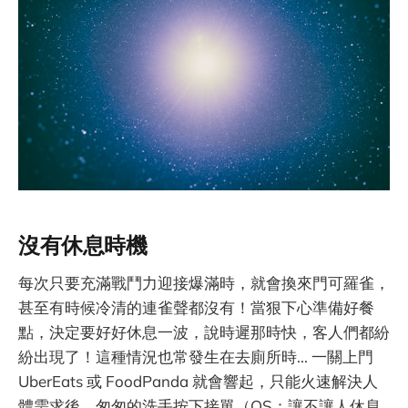
沒有休息時機
每次只要充滿戰鬥力迎接爆滿時，就會換來門可羅雀，
甚至有時候冷清的連雀聲都沒有！當狠下心準備好餐
點，決定要好好休息一波，說時遲那時快，客人們都紛
紛出現了！這種情況也常發生在去廁所時... 一關上門
UberEats 或 FoodPanda 就會響起，只能火速解決人
體需求後，匆匆的洗手按下接單（OS：讓不讓人休息