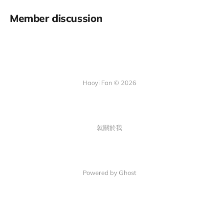
Member discussion
Haoyi Fan © 2026
就關於我
Powered by Ghost