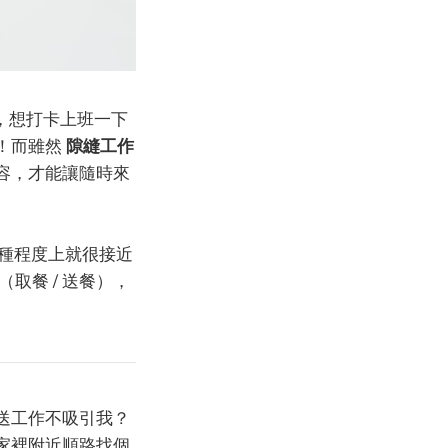
空，想打卡上班一下
！而雖然
隙縫工作
容，才能讓隨時來
），某種程度上就很接近
取餐 / 送餐），
送工作不吸引我？
家裡附近順路找個