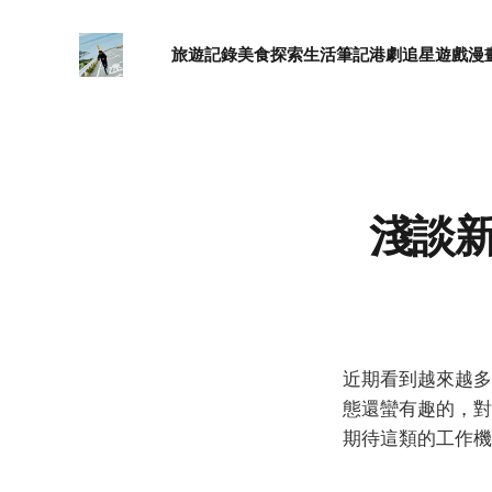
旅遊記錄
美食探索
生活筆記
港劇追星
遊戲漫
淺談新
近期看到越來越
態還蠻有趣的，對
期待這類的工作機