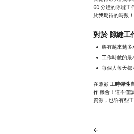
60 分鐘的隙縫
於我期待的時數！
對於 隙縫工作
將有越來越多
工作時數的最小
每個人每天都
在兼顧
工時彈性
作
機會！這不僅
資源，也許有些工