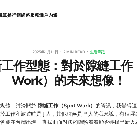
畫
算是行銷
網路服務
瀨戶內海
2025年1月11日
2 MIN READ
生活筆記
工作型態：對於隙縫工作（
Work）的未來想像！
多媒體，討論關於
隙縫工作（Spot Work）
的資訊，我覺得這
於工作和旅遊時是 J 人，其他時候是 P 人的我來說，有種
會能在台灣出現，讓我正面對決的體驗看看能否碰撞出新火